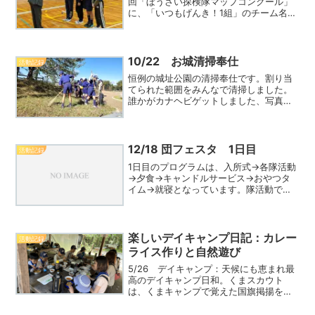
回「ぼうさい探検隊マップコンクール」
に、「いつもげんき！1組」のチーム名で
参加した1組さんが『デジタルマップ特別
賞』を受賞しました。今回のマップコン
クールには、全国小学校・子ども会・児
童館等658団ReadMore...
10/22 お城清掃奉仕
活動記録
恒例の城址公園の清掃奉仕です。割り当
てられた範囲をみんなで清掃しました。
誰かがカナヘビゲットしました、写真に
収めたらバイバイ！頑張って清掃した後
は、カレーライス頂いて午後の活動へ。
では、また来年会いましょう！
DSC_4657DSC_4662ReadMore...
12/18 団フェスタ 1日目
活動記録
1日目のプログラムは、入所式→各隊活動
→夕食→キャンドルサービス→おやつタ
イム→就寝となっています。隊活動で
は、カブブックの履修とスタンツの練習
をしました。キャンドルサービス開会
前、地区大会でのカブ隊「スキルチャン
ピョンシップ」の結果発表を
楽しいデイキャンプ日記：カレー
活動記録
ReadMore...
ライス作りと自然遊び
5/26 デイキャンプ：天候にも恵まれ最
高のデイキャンプ日和。くまスカウト
は、くまキャンプで覚えた国旗掲揚を実
践、後輩スカウトたちは”くまスゴ
イ！”と思っていたとか？。この日のメイ