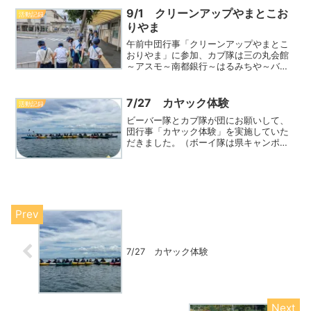
ンプログラムは、”みんな大好きカレーラ
9/1 クリーンアップやまとこお
活動記録
イス”作り。リーダーかReadMore...
りやま
午前中団行事「クリーンアップやまとこ
おりやま」に参加、カブ隊は三の丸会館
～アスモ～南都銀行～はるみちや～バス
ターミナル～市役所のコースで作戦を展
開しました。バスターミナル周辺では、
植え込みの中や自販機の裏側までゴミや
7/27 カヤック体験
活動記録
空き缶を回収してくれましReadMore...
ビーバー隊とカブ隊が団にお願いして、
団行事「カヤック体験」を実施していた
だきました。（ボーイ隊は県キャンポリ
ー20NCの訓練キャンプがあり今回は不参
加でした。）場所は、良く利用させて頂
く「BSCウォータースポーツセンター」
(琵琶湖)で行程はReadMore...
7/27 カヤック体験