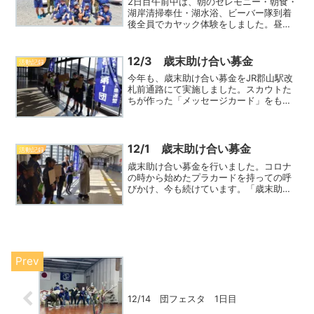
2日目午前中は、朝のセレモニー・朝食・
湖岸清掃奉仕・湖水浴、ビーバー隊到着
後全員でカヤック体験をしました。昼食
後しばしの休憩タイム、カブ隊は集合写
真を撮っていただきました。その後、ビ
ーバー隊の入団式を行った後閉校式帰路
12/3 歳末助け合い募金
活動記録
につきました。往路と同ReadMore...
今年も、歳末助け合い募金をJR郡山駅改
札前通路にて実施しました。スカウトた
ちが作った「メッセージカード」をもっ
て、募金を呼びかけました。お預かりし
た募金１４，３０８円は、大和郡山市善
意銀行の方に募金させていただきまし
た。募金活動にご協力くだReadMore...
12/1 歳末助け合い募金
活動記録
歳末助け合い募金を行いました。コロナ
の時から始めたプラカードを持っての呼
びかけ、今も続けています。「歳末助け
合い募金はどこにいくんだろ？」「大和
郡山市善意銀行に持っていくよ」リーダ
ーからお話を聞いてからプラカード作
り。募金箱も組み立ててJRReadMore...
12/14 団フェスタ 1日目