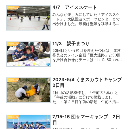
4/7 アイススケート
活動記録
みんなが楽しみにしていた「アイススケ
ート」、大阪難波スポーツセンターまで
出かけました。最初は壁際を移動するだ
けでしたが、インストラクターさんの指
導で練習を開始。スクール終了するころ
には、リンクを滑って楽しんでいまし
た。JR郡山駅出発大阪難波ReadMore...
11/3 親子まつり
活動記録
50回目という節目を迎えた今回は、運営
委員会のメイン企画「巨大迷路」と50回
を掛け合わせたテーマは「Let’s 50（れっ
つごー）めいろ」、サブテーマは「こど
もたんけんたい」です。カブ隊も「ハン
ドクラフト」コーナー担当で参加しまし
た。親子まReadMore...
2023-5/4 くまスカウトキャンプ
活動記録
2日目
2日目の活動模様を、「午前の活動」と
「午後の活動」に分けて掲載しまし
た。・第２日目午前の活動 午前の活動
は、朝食つくり・朝の集い・テント撤
営・昼食つくりです。朝食は、定番の
「カートンドック」を作りました。なん
7/15-16 団サマーキャンプ 2日
活動記録
とイチゴもゲットして、美味しく朝
目
ReadMore...