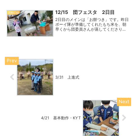
ならないことが増えますが、先輩たちと
仲良くカブ隊楽しんでください！ビーバ
ー隊長の別れ言葉と激励飛ReadMore...
12/15 団フェスタ 2日目
活動記録
2日目のメインは「お餅つき」です。昨日
ボーイ隊が準備してくれたもち米を、朝
早くから団委員さんが蒸してくださり、
また臼や杵など準備してくださいまし
た。お餅をついたり、つきたてのお餅を
丸めたりと普段ではできない体験ができ
てスカウトたちは楽しんでReadMore...
3/31 上進式
4/21 基本動作・KYT