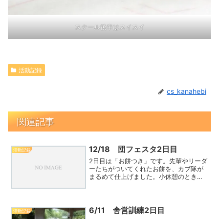
スクール後半はスイスイ
活動記録
cs_kanahebi
関連記事
12/18 団フェスタ2日目
活動記録
2日目は「お餅つき」です。先輩やリーダ
ーたちがついてくれたお餅を、カブ隊が
まるめて仕上げました。小休憩のとき団
委員長が準備してくださった綿菓子機
で、自分たちで菓子を作って食べさせて
いただきました。お餅つき体験、カブ隊
に順番が回ってきたのでみReadMore...
6/11 舎営訓練2日目
活動記録