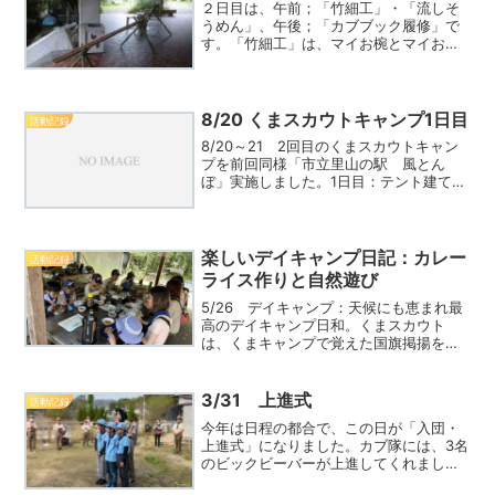
２日目は、午前；「竹細工」・「流しそ
うめん」、午後；「カブブック履修」で
す。「竹細工」は、マイお椀とマイお箸
作りです。お椀は、あらかじめ切り出さ
れた竹の切口を仕上げて使いやすくしま
した。お箸は、くまスカウトがお箸の長
さに切りだした竹筒を、助ReadMore...
8/20 くまスカウトキャンプ1日目
活動記録
8/20～21 2回目のくまスカウトキャン
プを前回同様「市立里山の駅 風とん
ぼ」実施しました。1日目：テント建て、
火起こし体験、野外料理テント建ては、
ターフ建て以外に家型テントも予定して
いましたが「火起こし」に時間を当てた
かったので家方テンReadMore...
楽しいデイキャンプ日記：カレー
活動記録
ライス作りと自然遊び
5/26 デイキャンプ：天候にも恵まれ最
高のデイキャンプ日和。くまスカウト
は、くまキャンプで覚えた国旗掲揚を実
践、後輩スカウトたちは”くまスゴ
イ！”と思っていたとか？。この日のメイ
ンプログラムは、”みんな大好きカレーラ
3/31 上進式
活動記録
イス”作り。リーダーかReadMore...
今年は日程の都合で、この日が「入団・
上進式」になりました。カブ隊には、3名
のビックビーバーが上進してくれまし
た。今までと違って、少しやらなければ