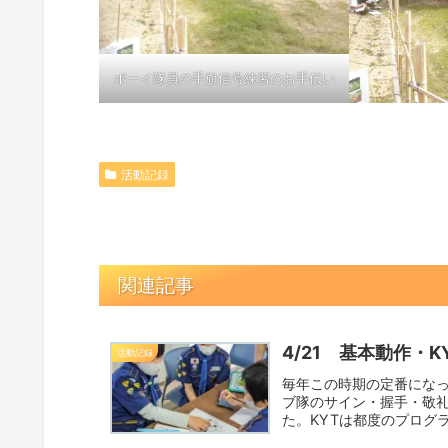
ボーイ隊員の手旗信号練習のお手伝い
活動記録
関連記事
4/21 基本動作・K
活動記録
毎年この時期の定番になっ
ブ隊のサイン・握手・敬
た。KYTは都度のプログ
野ReadMore...