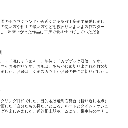
会場のホウワグランドから近くにある雅工房まで移動しまし
ロの使い方や粘土の扱い方などを教わりいよいよ製作スター
験し、出来上がった作品は工房で最終仕上げしていただき、後
目
工」・「流しそうめん」、午後；「カブブック履修」です。
とマイお箸作りです。お椀は、あらかじめ切り出された竹の切
しました。お箸は、くまスカウトがお箸の長さに切りだした竹
イクリング日和でした。目的地は飛鳥石舞台（折り返し地点）
計画した「自分たちの見たいところ、ルートとタイムスケジュ
ングを楽しみました。近鉄郡山駅ホームにて、乗車時のマナー