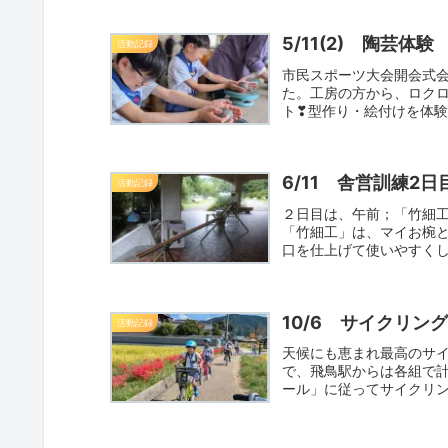
5/11(2) 陶芸体験
活動記録
市民スポーツ大会開会式
た。工房の方から、ロク
ト❣型作り・絵付けを体
日作品を受ReadMore...
6/11 舎営訓練2日
活動記録
２日目は、午前；「竹細
「竹細工」は、マイお椀
口を仕上げて使いやすく
筒を、助ReadMore...
10/6 サイクリング
活動記録
天候にも恵まれ最高のサ
で、飛鳥駅からは各組で
ール」に従ってサイクリ
など確ReadMore...