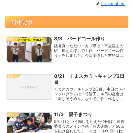
cs_kanahebi
関連記事
8/3 バードコール作り
活動記録
猛暑真っただ中、カブ隊は「市立里山の
駅 風とんぼ」で工作「バードコール作
り」をしました。今回準備した材料は
「桜の枝・アイボルト・紐」です。桜は
硬いので適材か心配したが、少し苦労し
たものの無事好みのサイズに切り出すこ
とが出来ました。ご自慢の作
8/21 くまスカウトキャンプ2日
活動記録
ReadMore...
目
くまスカウトキャンプ2日目、本日のメイ
ンプログラムは「竹細工」本日の昼食は
「流しそうめん」なので、竹工作をしま
した。まずは、食事に使う器とハシを竹
で作りました。竹の切り出し、竹割、節
とり、箸加工すべてスカウトが実施しま
11/3 親子まつり
活動記録
した（一部危険な作業はReadMore...
50回目という節目を迎えた今回は、運営
委員会のメイン企画「巨大迷路」と50回
を掛け合わせたテーマは「Let’s 50（れっ