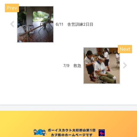
6/11 舎営訓練2日目
7/9 救急