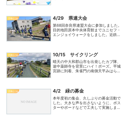
つごー）めいろ」、サブテーマは「こど
もたんけんたい」です。カブ隊も「ハン
ドクラフト」コーナー担当で参加しまし
た。親子まReadMore...
4/29 県連大会
活動記録
第68回奈良県連盟大会に参加しました。
目的地田原本中央体育館までユニセフ・
エンジョイウォークをしました。近鉄結
崎駅で、奈良ユニセフ協会の受付を済ま
せて唐古・鍵遺跡 史跡公園経由で田原本
中央体育館までハイキング。唐古・鍵遺
跡 史跡公園では、スReadMore...
10/15 サイクリング
活動記録
晴天の中大和郡山市を出発したカブ隊、
途中薬師寺を背景にハイ！ポーズ。平城
宮跡に到着、朱雀門の南側天平みはらし
館でボードゲーム「かりうち」を体験
後、タイミングよく表れた衛士隊と一緒
に記念撮影、遣唐使船を見学し、中央区
朝堂院付近に移動して昼食休
4/2 緑の募金
活動記録
ReadMore...
本年度初の集会、久しぶりの募金活動で
した。大きな声を出さないように、ポス
ターやボードなどで工夫して実施しまし
た。でも、募金していただいたら嬉しく
なって思わず「ありがとうございます‼」
が自然に出てきました。