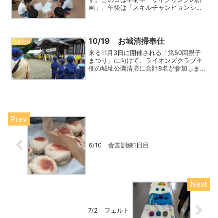
画」、午後は「スキルチャンピョンシッ
プ」の練習でした。写真は午前中の活動
です、新しいお友達二人も交えてサイク
リングの計画をし、その後みんなに自分
たちが立てた計画を発ReadMore...
10/19 お城清掃奉仕
活動記録
来る11月3日に開催される「第50回親子
まつり」に向けて、ライオンズクラブ主
催の城址公園清掃に合計8名が参加しまし
た。指定されたエリアを要領よく清掃し
た後、昼食のカレーライスをいただき午
後の活動場所へ移動しました。
6/10 舎営訓練1日目
7/2 フェルト