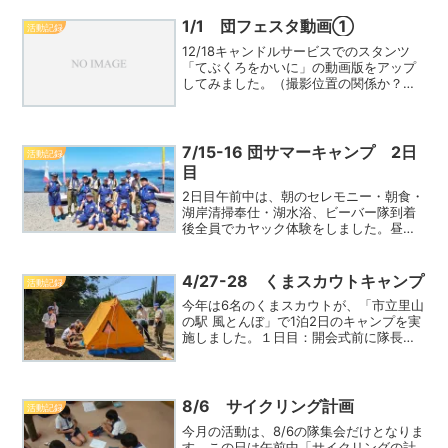
し長くなりましたが悪しからず。・第１
日目午前の活動 午前の活動は、開会
1/1 団フェスタ動画①
活動記録
式・国旗掲揚・ターフ設営ReadMore...
12/18キャンドルサービスでのスタンツ
「てぶくろをかいに」の動画版をアップ
してみました。（撮影位置の関係か？音
声が上手くとれていませんがご容赦を)ス
タンツ「てぶくろをかいに」
7/15-16 団サマーキャンプ 2日
活動記録
目
2日目午前中は、朝のセレモニー・朝食・
湖岸清掃奉仕・湖水浴、ビーバー隊到着
後全員でカヤック体験をしました。昼食
後しばしの休憩タイム、カブ隊は集合写
真を撮っていただきました。その後、ビ
ーバー隊の入団式を行った後閉校式帰路
4/27-28 くまスカウトキャンプ
活動記録
につきました。往路と同ReadMore...
今年は6名のくまスカウトが、「市立里山
の駅 風とんぼ」で1泊2日のキャンプを実
施しました。１日目：開会式前に隊長か
ら「国旗掲揚法」を教えてもらい、実際
に開会式で旗手を担当しました。・午前
中は、「火起こし競争」を実施、そのま
ま昼食用ご飯を飯盒ReadMore...
8/6 サイクリング計画
活動記録
今月の活動は、8/6の隊集会だけとなりま
す。この日は午前中「サイクリングの計